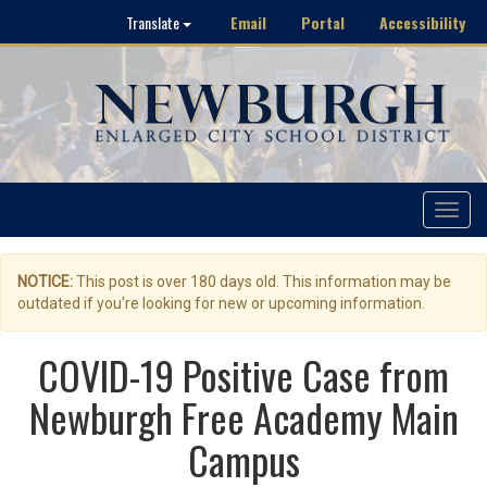
Email
Portal
Accessibility
Translate
Toggle
navigat
NOTICE:
This post is over 180 days old. This information may be
outdated if you're looking for new or upcoming information.
COVID-19 Positive Case from
Newburgh Free Academy Main
Campus