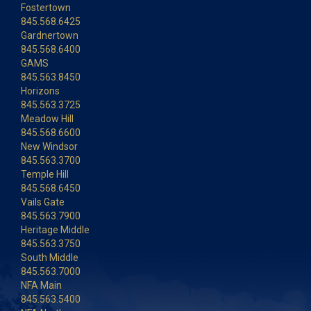
Fostertown
845.568.6425
Gardnertown
845.568.6400
GAMS
845.563.8450
Horizons
845.563.3725
Meadow Hill
845.568.6600
New Windsor
845.563.3700
Temple Hill
845.568.6450
Vails Gate
845.563.7900
Heritage Middle
845.563.3750
South Middle
845.563.7000
NFA Main
845.563.5400