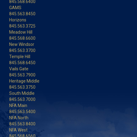
845.568.6400
GAMS
845.563.8450
Horizons
845.563.3725
Meadow Hill
845.568.6600
New Windsor
845.563.3700
Temple Hill
845.568.6450
Vails Gate
845.563.7900
Heritage Middle
845.563.3750
South Middle
845.563.7000
NFA Main
845.563.5400
NFA North
845.563.8400
NFA West
845.568.6560