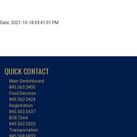
Date: 2021-10-18 03:41:01 PM
QUICK CONTACT
Main Switchboard
845.563.3400
Food Services
845.563.3424
Registration
845.563.5437
BOE Clerk
845.563.3503
Transportation
845.568.6833