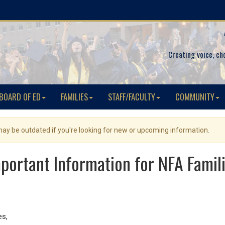
Creating voice, ch
BOARD OF ED
FAMILIES
STAFF/FACULTY
COMMUNITY
 may be outdated if you're looking for new or upcoming information.
portant Information for NFA Famil
s,