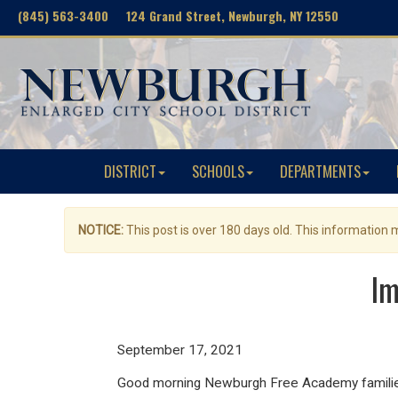
(845) 563-3400 124 Grand Street, Newburgh, NY 12550
DISTRICT
SCHOOLS
DEPARTMENTS
NOTICE:
This post is over 180 days old. This information
Im
September 17, 2021
Good morning Newburgh Free Academy familie