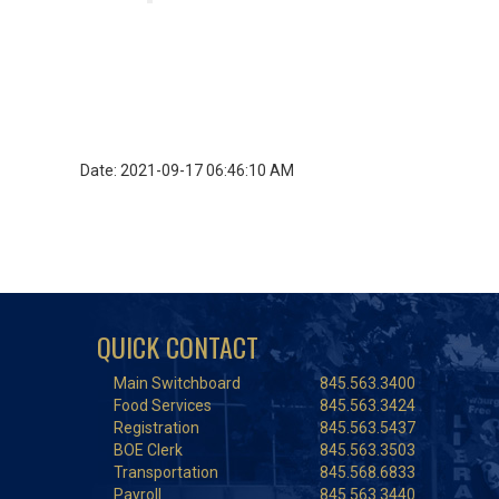
Date: 2021-09-17 06:46:10 AM
QUICK CONTACT
Main Switchboard
845.563.3400
Food Services
845.563.3424
Registration
845.563.5437
BOE Clerk
845.563.3503
Transportation
845.568.6833
Payroll
845.563.3440