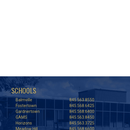
SCHOOLS
Balmville
845.563.8550
Fostertown
845.568.6425
Gardnertown
845.568.6400
GAMS
845.563.8450
Horizons
845.563.3725
Meadow Hill
845.568.6600