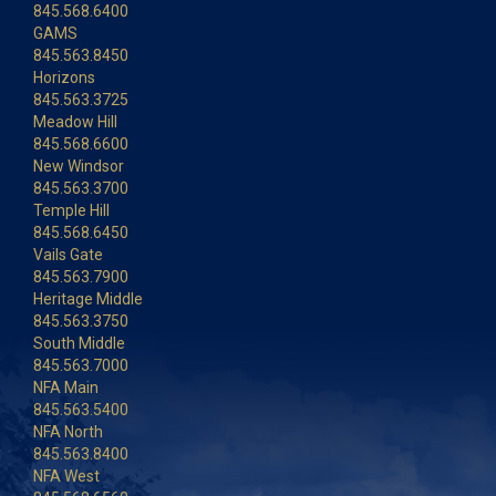
845.568.6400
GAMS
845.563.8450
Horizons
845.563.3725
Meadow Hill
845.568.6600
New Windsor
845.563.3700
Temple Hill
845.568.6450
Vails Gate
845.563.7900
Heritage Middle
845.563.3750
South Middle
845.563.7000
NFA Main
845.563.5400
NFA North
845.563.8400
NFA West