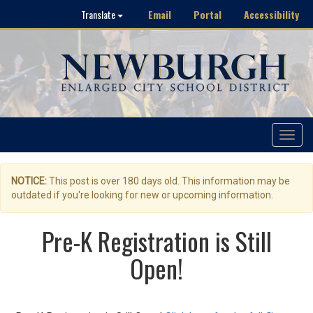
Email
Portal
Accessibility
Translate
Toggle
navigat
NOTICE:
This post is over 180 days old. This information may be
outdated if you're looking for new or upcoming information.
Pre-K Registration is Still
Open!