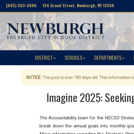
(845) 563-3400 124 Grand Street, Newburgh, NY 12550
DISTRICT
SCHOOLS
DEPARTMENTS
NOTICE:
This post is over 180 days old. This information
Imagine 2025: Seekin
The Accountability team for the NECSD Strate
break down the annual goals into monthly goa