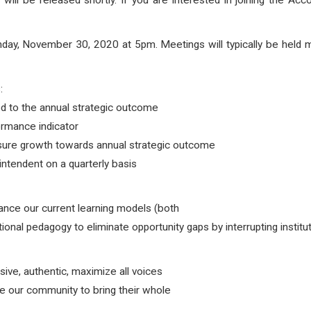
will be released shortly. If you are interested in joining the Acc
ay, November 30, 2020 at 5pm. Meetings will typically be held mon
:
ed to the annual strategic outcome
ormance indicator
sure growth towards annual strategic outcome
intendent on a quarterly basis
ance our current learning models (both
onal pedagogy to eliminate opportunity gaps by interrupting institut
sive, authentic, maximize all voices
age our community to bring their whole