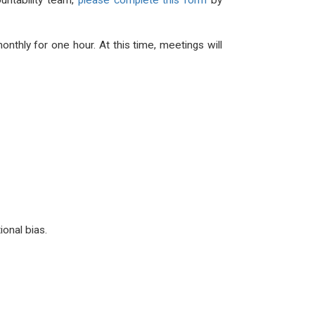
ountability team,
please complete this form
by
thly for one hour. At this time, meetings will
ional bias.