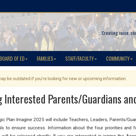
Creating voice, ch
BOARD OF ED
FAMILIES
STAFF/FACULTY
COMMUNITY
 may be outdated if you're looking for new or upcoming information.
g Interested Parents/Guardians 
gic Plan Imagine 2025 will include Teachers, Leaders, Parents/Gu
ls to ensure success. Information about the four priorities an