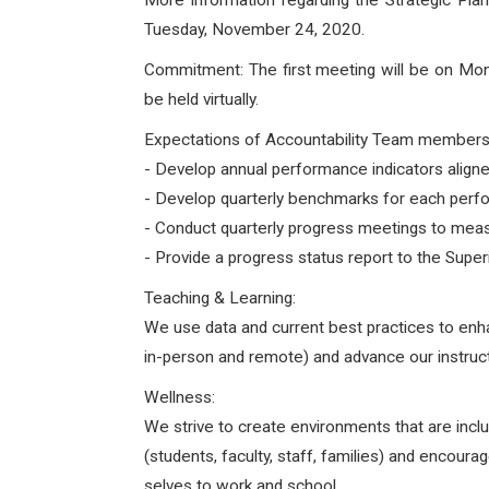
More information regarding the Strategic Plan 
Tuesday, November 24, 2020.
Commitment: The first meeting will be on Mond
be held virtually.
Expectations of Accountability Team members
- Develop annual performance indicators align
- Develop quarterly benchmarks for each perf
- Conduct quarterly progress meetings to mea
- Provide a progress status report to the Super
Teaching & Learning:
We use data and current best practices to enh
in-person and remote) and advance our instructi
Wellness:
We strive to create environments that are inclu
(students, faculty, staff, families) and encour
selves to work and school.