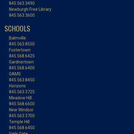
845.563.3490
Newburgh Free Library
845.563.3600
SCHOOLS
Balmville
845.563.8550
Fostertown
845.568.6425
Gardnertown
845.568.6400
GAMS
845.563.8450
Horizons
845.563.3725
Meadow Hill
845.568.6600
New Windsor
845.563.3700
Temple Hill
845.568.6450
Vails Gate