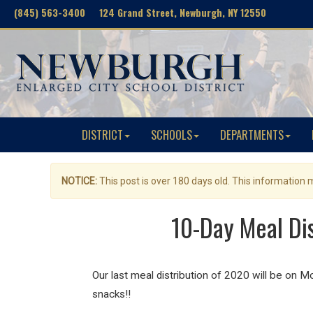
(845) 563-3400 124 Grand Street, Newburgh, NY 12550
DISTRICT
SCHOOLS
DEPARTMENTS
NOTICE:
This post is over 180 days old. This information
10-Day Meal Di
Our last meal distribution of 2020 will be o
snacks!!