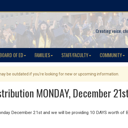
Creating voice, ch
BOARD OF ED
FAMILIES
STAFF/FACULTY
COMMUNITY
 may be outdated if you're looking for new or upcoming information.
stribution MONDAY, December 21st 
n Monday December 21st and we will be providing 10 DAYS worth of