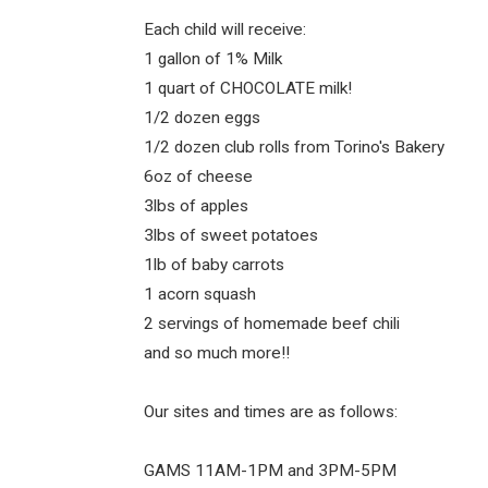
Each child will receive:
1 gallon of 1% Milk
1 quart of CHOCOLATE milk!
1/2 dozen eggs
1/2 dozen club rolls from Torino's Bakery
6oz of cheese
3lbs of apples
3lbs of sweet potatoes
1lb of baby carrots
1 acorn squash
2 servings of homemade beef chili
and so much more!!
Our sites and times are as follows:
GAMS 11AM-1PM and 3PM-5PM