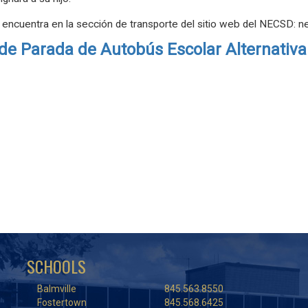
e encuentra en la sección de transporte del sitio web del NECSD: n
de Parada de Autobús Escolar Alternativa
SCHOOLS
Balmville
845.563.8550
Fostertown
845.568.6425