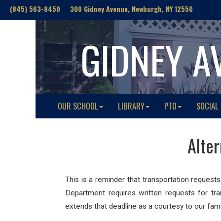
(845) 563-8450 300 Gidney Avenue, Newburgh, NY 12550
GIDNEY A
OUR SCHOOL
LIBRARY
PTO
SOCIAL
Alte
This is a reminder that transportation request
Department requires written requests for tra
extends that deadline as a courtesy to our fami