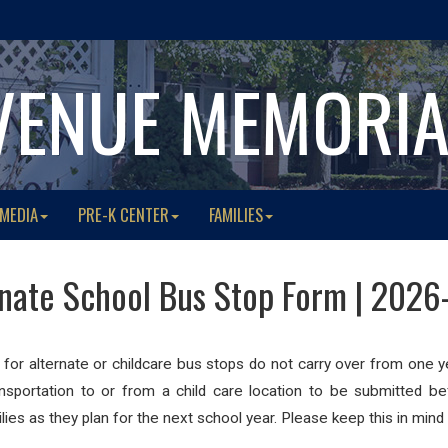
VENUE MEMORI
 MEDIA
PRE-K CENTER
FAMILIES
rnate School Bus Stop Form | 2026
s for alternate or childcare bus stops do not carry over from one
nsportation to or from a child care location to be submitted be
lies as they plan for the next school year. Please keep this in mind 