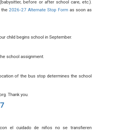
abysitter, before or after school care, etc.).
e the
2026-27 Alternate Stop Form
as soon as
your child begins school in September.
g the school assignment.
location of the bus stop determines the school
rg. Thank you.
27
 con el cuidado de niños no se transfieren