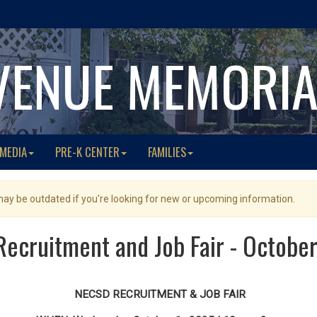
VENUE MEMORI
 MEDIA
PRE-K CENTER
FAMILIES
 may be outdated if you're looking for new or upcoming information.
ecruitment and Job Fair - October
NECSD
RECRUITMENT
& JOB FAIR