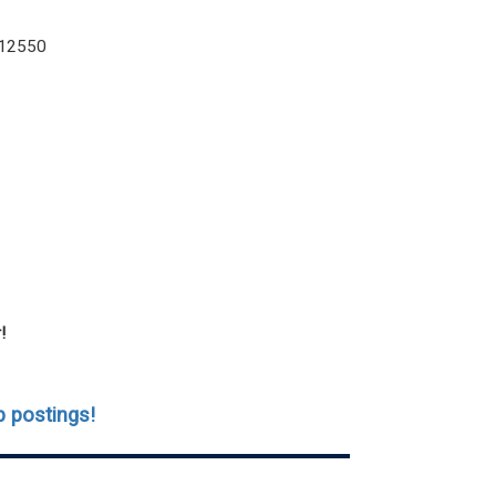
 12550
r!
ob postings!