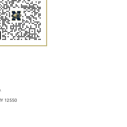
.
 NY 12550