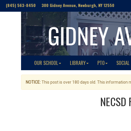
(845) 563-8450 300 Gidney Avenue, Newburgh, NY 12550
GIDNEY A
OUR SCHOOL
LIBRARY
PTO
SOCIAL
NOTICE:
This post is over 180 days old. This information
NECSD R