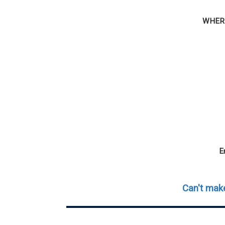
WHER
E
Can't make 